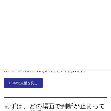
スをご案内します。 HCMと切り分けつつ、必要に応じて連携しま
す。
HCMの支援
統合診断を起点に、人的資本データ・組織状態・人材面の整理を
支援します。
ISO30414準備度チェック、意思決定サーベイ、組織状態の把握を
通じて、経営判断に必要な材料づくりへつなげます。
HCMの支援を見る
まずは、どの場面で判断が止まって