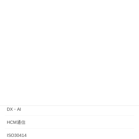
2026年2月26日
HCM通信 2026年2月号｜人に関する経営判断を、整理する
2026年1月30日
HCM通信 2026年1月号｜人に関する経営判断を、整理する
2026年1月5日
ジョブ型人事指針が公表されました
2024年8月31日
カテゴリー
ChatGPT
DX・AI
HCM通信
ISO30414